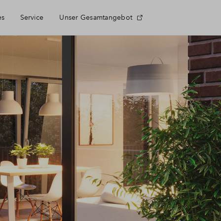
es
Service
Unser Gesamtangebot
eufig gestellte Fragen
ntakt
wsletter
er BPD