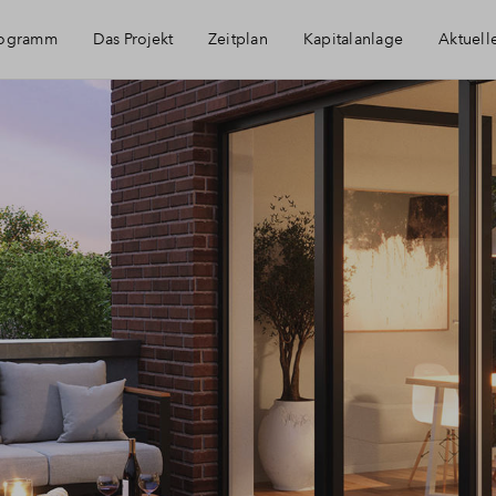
rogramm
Das Projekt
Zeitplan
Kapitalanlage
Aktuell
Das Plus der Katharinenhöfe
Ha
Ko
Ne
Üb