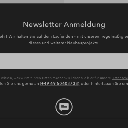
Newsletter Anmeldung
hr! Wir halten Sie auf dem Laufenden – mit unserem regelmäßig er
dieses und weiterer Neubauprojekte.
wissen, was wir mit Ihren Daten machen? Klicken Sie hier für unsere
Datenschu
fen Sie uns gerne an (
+49 69 50603738)
oder hinterlassen Sie ei
Bitte hinterlassen Sie eine